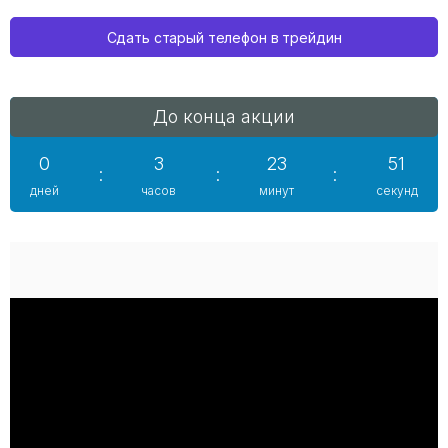
Сдать старый телефон в трейдин
До конца акции
0
3
23
50
:
:
:
дней
часов
минут
секунд