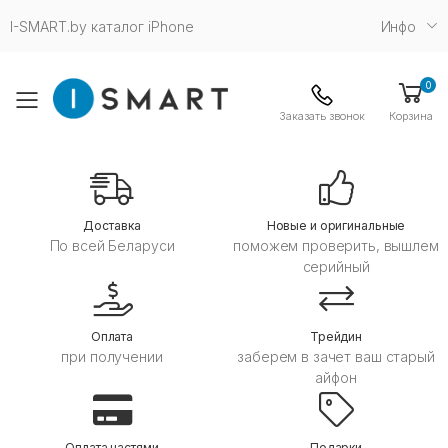
I-SMART.by каталог iPhone
Инфо
0
Toggle mobile menu
Заказать звонок
Корзина
Дoставка
Новые и оригинальные
По всей Беларуси
поможем проверить, вышлем
серийный
Оплата
Трейдин
при получении
заберем в зачет ваш старый
айфон
Оплата частями
Подарки