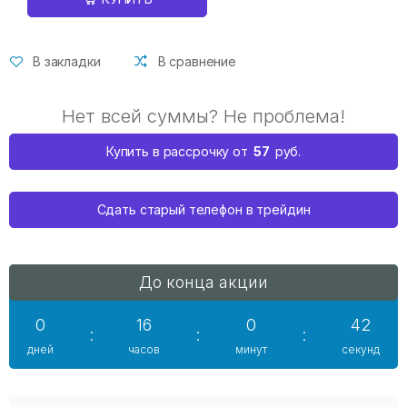
В закладки
В сравнение
Нет всей суммы? Не проблема!
57
Купить в рассрочку от
руб.
Сдать старый телефон в трейдин
До конца акции
0
16
0
42
:
:
:
дней
часов
минут
секунд