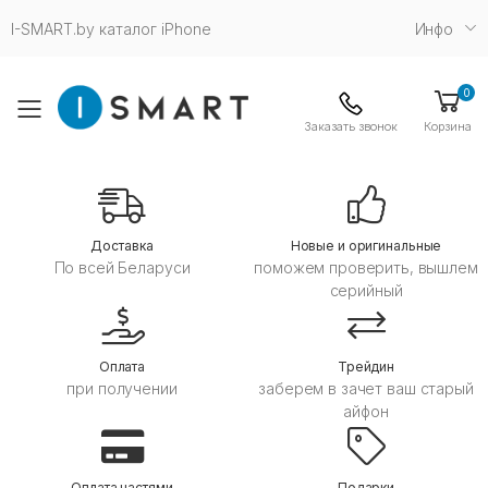
I-SMART.by каталог iPhone
Инфо
0
Toggle mobile menu
Заказать звонок
Корзина
Дoставка
Новые и оригинальные
По всей Беларуси
поможем проверить, вышлем
серийный
Оплата
Трейдин
при получении
заберем в зачет ваш старый
айфон
Оплата частями
Подарки