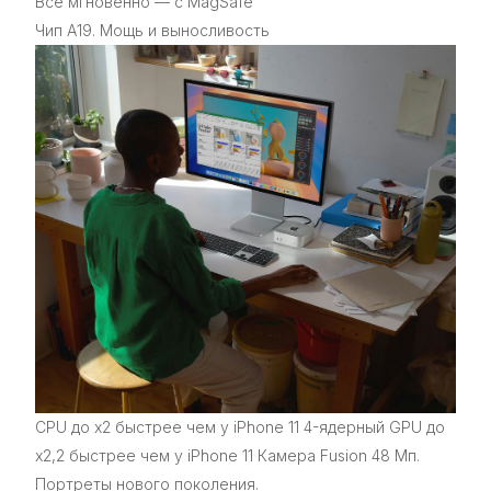
Всё мгновенно — с MagSafe
Чип A19. Мощь и выносливость
CPU до x2 быстрее чем у iPhone 11 4-ядерный GPU до
x2,2 быстрее чем у iPhone 11 Камера Fusion 48 Мп.
Портреты нового поколения.