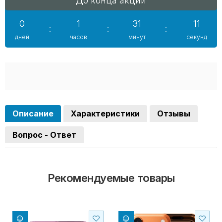
До конца акции
0
1
31
10
:
:
:
дней
часов
минут
секунд
Описание
Характеристики
Отзывы
Вопрос - Ответ
Рекомендуемые товары