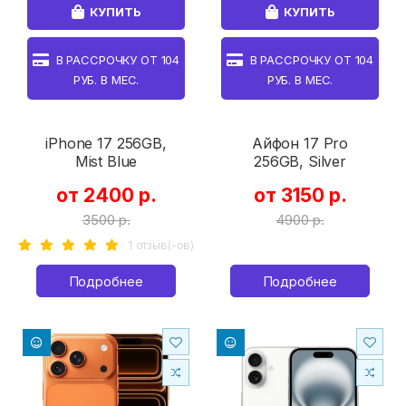
КУПИТЬ
КУПИТЬ
В РАССРОЧКУ ОТ
104
В РАССРОЧКУ ОТ
104
РУБ. В МЕС.
РУБ. В МЕС.
iPhone 17 256GB,
Айфон 17 Pro
Mist Blue
256GB, Silver
от 2400 р.
от 3150 р.
3500 р.
4900 р.
1 отзыв(-ов)
Подробнее
Подробнее