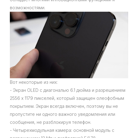
возможностями.
Вот некоторые из них:
- Экран OLED с диагональю 6.1 дюйма и разрешением
2556 x 1179 пикселей, который защищен олеофобным
покрытием. Экран всегда включен, поэтому вы не
пропустите ни одного важного уведомления или
сообщения, не разблокируя телефон.
- Четырехмодульная камера: основной модуль с