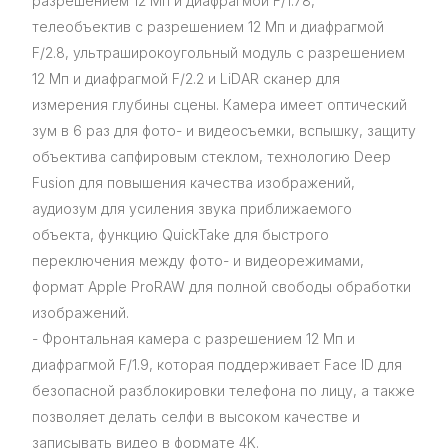
разрешением 12 Мп и диафрагмой F/1.78,
телеобъектив с разрешением 12 Мп и диафрагмой
F/2.8, ультраширокоугольный модуль с разрешением
12 Мп и диафрагмой F/2.2 и LiDAR сканер для
измерения глубины сцены. Камера имеет оптический
зум в 6 раз для фото- и видеосъемки, вспышку, защиту
объектива сапфировым стеклом, технологию Deep
Fusion для повышения качества изображений,
аудиозум для усиления звука приближаемого
объекта, функцию QuickTake для быстрого
переключения между фото- и видеорежимами,
формат Apple ProRAW для полной свободы обработки
изображений.
- Фронтальная камера с разрешением 12 Мп и
диафрагмой F/1.9, которая поддерживает Face ID для
безопасной разблокировки телефона по лицу, а также
позволяет делать селфи в высоком качестве и
записывать видео в формате 4K.