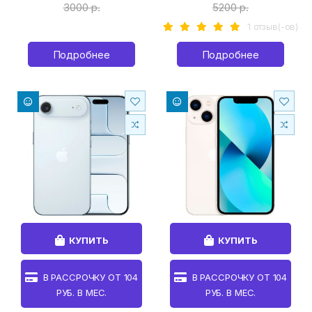
3000 р.
5200 р.
1 отзыв(-ов)
Подробнее
Подробнее
КУПИТЬ
КУПИТЬ
В РАССРОЧКУ ОТ
104
В РАССРОЧКУ ОТ
104
РУБ. В МЕС.
РУБ. В МЕС.