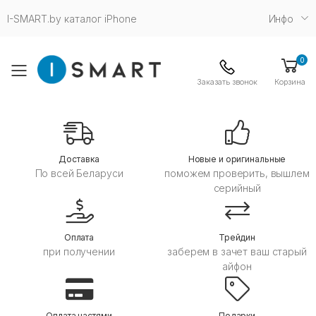
I-SMART.by каталог iPhone
Инфо
0
Toggle mobile menu
Заказать звонок
Корзина
Дoставка
Новые и оригинальные
По всей Беларуси
поможем проверить, вышлем
серийный
Оплата
Трейдин
при получении
заберем в зачет ваш старый
айфон
Оплата частями
Подарки