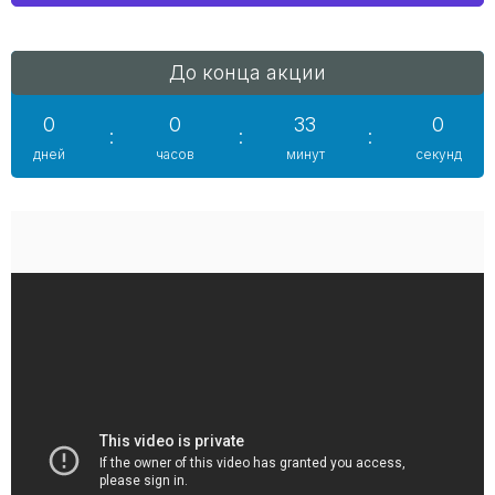
До конца акции
0
0
32
59
:
:
:
дней
часов
минут
секунд