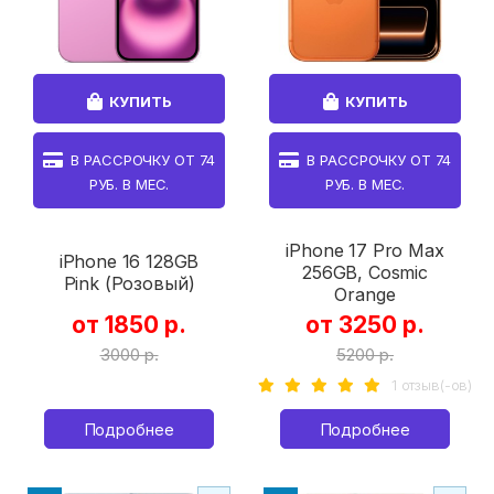
КУПИТЬ
КУПИТЬ
В РАССРОЧКУ ОТ
74
В РАССРОЧКУ ОТ
74
РУБ. В МЕС.
РУБ. В МЕС.
iPhone 17 Pro Max
iPhone 16 128GB
256GB, Cosmic
Pink (Розовый)
Orange
от 1850 р.
от 3250 р.
3000 р.
5200 р.
1 отзыв(-ов)
Подробнее
Подробнее