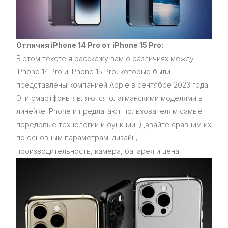
Отличия iPhone 14 Pro от iPhone 15 Pro:
В этом тексте я расскажу вам о различиях между
iPhone 14 Pro и iPhone 15 Pro, которые были
представлены компанией Apple в сентябре 2023 года.
Эти смартфоны являются флагманскими моделями в
линейке iPhone и предлагают пользователям самые
передовые технологии и функции. Давайте сравним их
по основным параметрам: дизайн,
производительность, камера, батарея и цена.