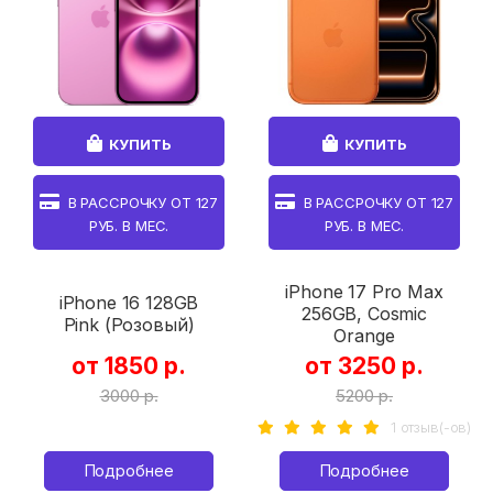
КУПИТЬ
КУПИТЬ
В РАССРОЧКУ ОТ
127
В РАССРОЧКУ ОТ
127
РУБ. В МЕС.
РУБ. В МЕС.
iPhone 17 Pro Max
iPhone 16 128GB
256GB, Cosmic
Pink (Розовый)
Orange
от 1850 р.
от 3250 р.
3000 р.
5200 р.
1 отзыв(-ов)
Подробнее
Подробнее