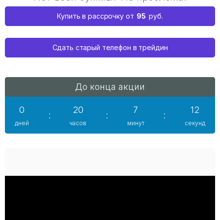
95
Купить в рассрочку от
руб.
Сдать старый телефон в трейдин
До конца акции
0
20
7
12
:
:
:
дней
часов
минут
секунд