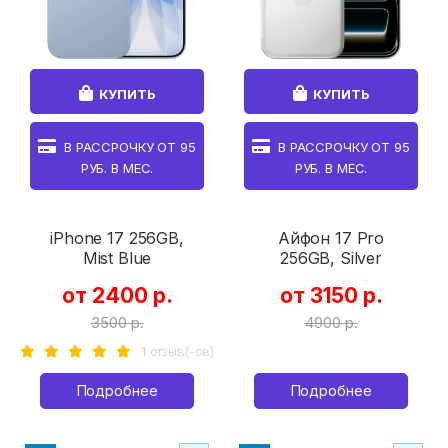
КУПИТЬ
КУПИТЬ
В РАССРОЧКУ ОТ
95
В РАССРОЧКУ ОТ
95
РУБ. В МЕС.
РУБ. В МЕС.
iPhone 17 256GB,
Айфон 17 Pro
Mist Blue
256GB, Silver
от 2400 р.
от 3150 р.
3500 р.
4900 р.
1 отзыв(-ов)
Подробнее
Подробнее