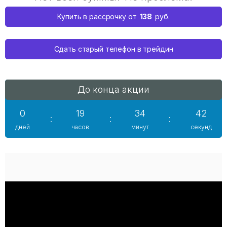
138
Купить в рассрочку от
руб.
Сдать старый телефон в трейдин
До конца акции
0
19
34
42
:
:
:
дней
часов
минут
секунд