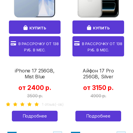
КУПИТЬ
КУПИТЬ
В РАССРОЧКУ ОТ
138
В РАССРОЧКУ ОТ
138
РУБ. В МЕС.
РУБ. В МЕС.
iPhone 17 256GB,
Айфон 17 Pro
Mist Blue
256GB, Silver
от 2400 р.
от 3150 р.
3500 р.
4900 р.
1 отзыв(-ов)
Подробнее
Подробнее