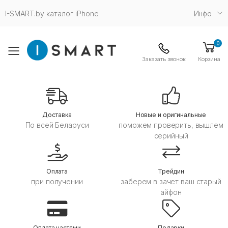
I-SMART.by каталог iPhone
Инфо
0
Toggle mobile menu
Заказать звонок
Корзина
Дoставка
Новые и оригинальные
По всей Беларуси
поможем проверить, вышлем
серийный
Оплата
Трейдин
при получении
заберем в зачет ваш старый
айфон
Оплата частями
Подарки