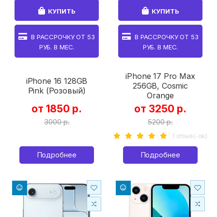
КУПИТЬ
КУПИТЬ
В РАССРОЧКУ ОТ
53
В РАССРОЧКУ ОТ
53
РУБ. В МЕС.
РУБ. В МЕС.
iPhone 17 Pro Max
iPhone 16 128GB
256GB, Cosmic
Pink (Розовый)
Orange
от 1850 р.
от 3250 р.
3000 р.
5200 р.
1 отзыв(-ов)
Подробнее
Подробнее