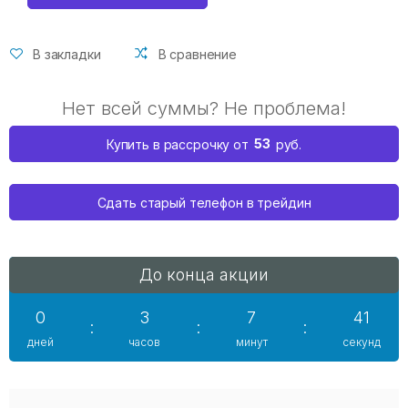
В закладки
В сравнение
Нет всей суммы? Не проблема!
53
Купить в рассрочку от
руб.
Сдать старый телефон в трейдин
До конца акции
0
3
7
40
:
:
:
дней
часов
минут
секунд