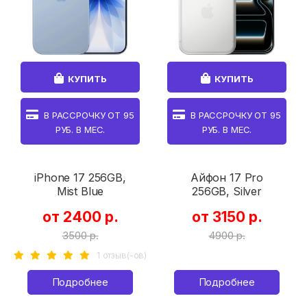
КУПИТЬ
КУПИТЬ
В РАССРОЧКУ ОТ
95
В РАССРОЧКУ ОТ
95
РУБ. В МЕС.
РУБ. В МЕС.
iPhone 17 256GB,
Айфон 17 Pro
Mist Blue
256GB, Silver
от 2400 р.
от 3150 р.
3500 р.
4900 р.
1 отзыв(-ов)
Подробнее
Подробнее