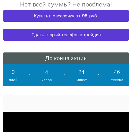
Нет всей суммы? Не проблема!
95
Купить в рассрочку от
руб.
Сдать старый телефон в трейдин
До конца акции
0
4
24
45
:
:
:
дней
часов
минут
секунд