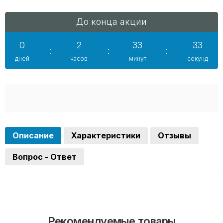
До конца акции
0
2
33
32
:
:
:
дней
часов
минут
секунд
Описание
Характеристики
Отзывы
Вопрос - Ответ
Рекомендуемые товары